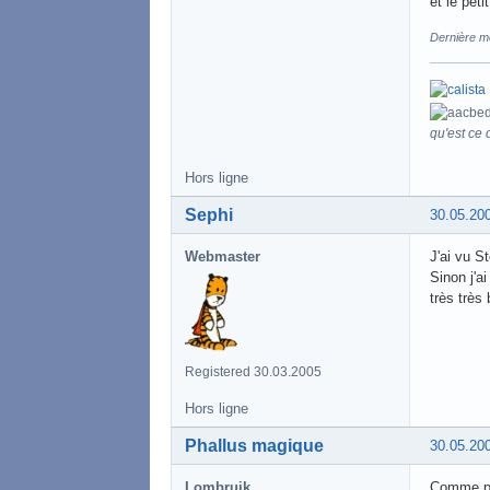
et le pet
Dernière mo
qu'est ce q
Hors ligne
Sephi
30.05.20
Webmaster
J'ai vu S
Sinon j'a
très très 
Registered 30.03.2005
Hors ligne
Phallus magique
30.05.20
Lombruik
Comme p