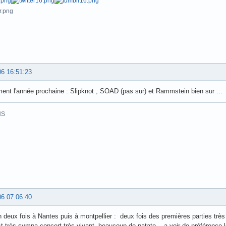
06 16:51:23
ment l'année prochaine : Slipknot , SOAD (pas sur) et Rammstein bien sur ...
HS
06 07:06:40
deux fois à Nantes puis à montpellier : deux fois des premières parties très
t très sympa concert très vivant, beaucoup de patate... a voir de préférence lo