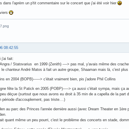
is dans l'aprèm un p'tit commentaire sur le concert que j'ai été voir hier
aviers
06 08:42:55
j'ai fait:
 Angra / Statovarius en 1999 (Zenith) ----> pas mal, y'avais même des crach
 le chanteur André Matos à fait un autre groupe, Shaaman mais là, c'est plu
lins en 2004 (BOPB)------> c'était vraiment bien, pis j'adore Phil Collins
agne fête la St Patick en 2005 (POBP)-----> ça aussi c'était sympa, mais ça a
n peu déçue (surtout que nous avons eu droit à 35 min de a capella de la part 
n période d'accouplement, pas triste....)
den au parc des Princes l'année dernière aussi (avec Dream Theater en 1ère p
den.
ait quant même un peu pourri, c'est le problème des concerts en stade, dom