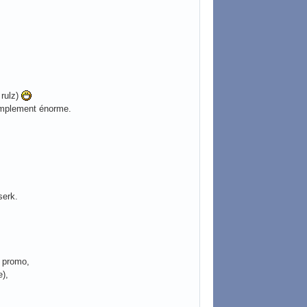
 rulz)
simplement énorme.
serk.
a promo,
),