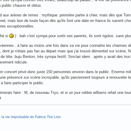
n public chauvin et obtus.
 aux arènes de nimes : mythique. première partie à chier, mais dès que Tom 
nel, mais bon de toute façon dès qu'ils font une date en france ils savent choi
res exceptionnelles.
(hé si
) : bah c'est sympa pour sortir ses parents, ils sont rigolos. sans p
kéennes : à faire au moins une fois dans sa vie pour connaitre les charmes 
 dont je n'étais pas fan au départ mais que j'ai trouvé démentiel sur scène, 
 de tête. buju Benton, très sympa festif, Sinclair idem. après y avait des trucs 
avement ridicule.
 en concert privé donc juste 150 personnes environ dans le public. Enorme mê
une présence sur scène incroyable, qu'ils parviennent toujours à renouveler 
 faire participer le public.
aimerais faire : M, de nouveau Tryo, et si un jour robbie williams refait une to
 la vie improbable de Patrice The Lion