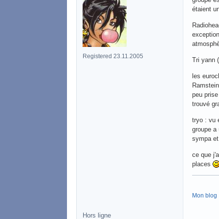
étaient u
Radiohead
exception
atmosphè
Registered 23.11.2005
Tri yann 
les euroc
Ramstein,
peu prise
trouvé gr
tryo : vu
groupe a 
sympa et à
ce que j'
places
Mon blog :
Hors ligne