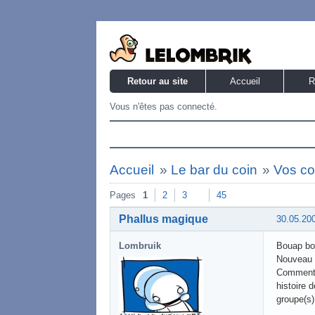
Retour au site
Accueil
R
Vous n'êtes pas connecté.
Accueil
»
Le bar du coin
»
Vos co
Pages
1
2
3
45
Phallus magique
30.05.20
Lombruik
Bouap bo
Nouveau 
Commente
histoire 
groupe(s)