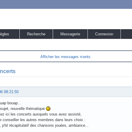
ègles
Recherche
Messagerie
Connexion
Afficher les messages rcents.
ncerts
06 08:21:50
uap bouap...
sujet, nouvelle thématique
z ici les concerts auxquels vous avez assisté,
de conseiller les autres membres dans leurs choix :
, p'tit récapitulatif des chansons jouées, ambiance...