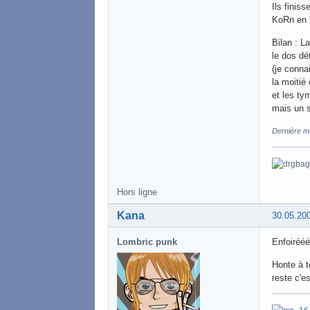
Ils finiss
KoRn en l
Bilan : L
le dos dé
(je conna
la moitié
et les ty
mais un 
Dernière mo
Hors ligne
Kana
30.05.20
Lombric punk
Enfoiréé
Honte à t
reste c'e