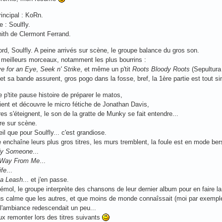
incipal : KoRn.
e : Soulfly.
nith de Clermont Ferrand.
ord, Soulfly. A peine arrivés sur scène, le groupe balance du gros son.
 meilleurs morceaux, notamment les plus bourrins :
e for an Eye
,
Seek n' Strike
, et même un p'tit
Roots Bloody Roots
(Sepultura
et sa bande assurent, gros pogo dans la fosse, bref, la 1ère partie est tout 
 p'tite pause histoire de préparer le matos,
ent et découvre le micro fétiche de Jonathan Davis,
res s'éteignent, le son de la gratte de Munky se fait entendre...
re sur scène.
eil que pour Soulfly... c'est grandiose.
 enchaîne leurs plus gros titres, les murs tremblent, la foule est en mode ber
y Someone
...
a Way From Me
...
ife
...
 a Leash
... et j'en passe.
émol, le groupe interprète des chansons de leur dernier album pour en faire l
s calme que les autres, et que moins de monde connaîssait (moi par exemple
: l'ambiance redescendait un peu...
x remonter lors des titres suivants