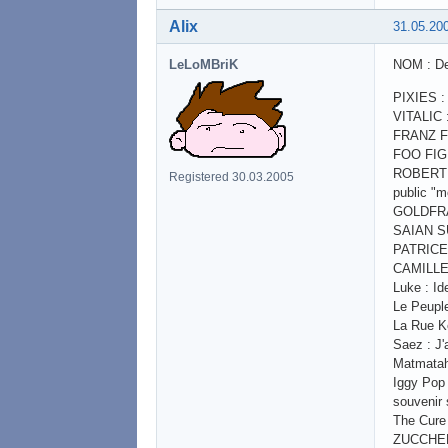
Alix
31.05.20
LeLoMBriK
NOM : De
PIXIES : 
VITALIC :
FRANZ FER
FOO FIGHT
ROBERT PL
Registered 30.03.2005
public "m
GOLDFRAPP
SAIAN SU
PATRICE :
CAMILLE 
Luke : I
Le Peuple
La Rue Ké
Saez : J'a
Matmatah
Iggy Pop 
souvenir s
The Cure
ZUCCHER