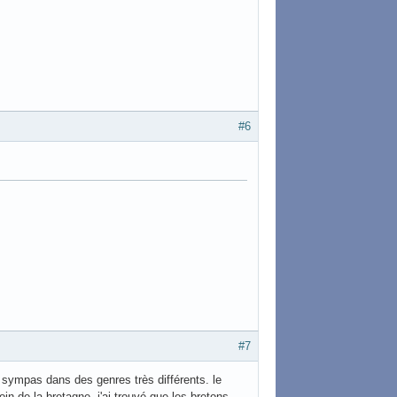
#6
#7
 sympas dans des genres très différents. le
in de la bretagne, j'ai trouvé que les bretons