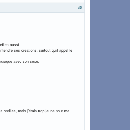
#8
illes aussi.
endre ses créations, surtout qu'il appel le
 musique avec son sexe.
 oreilles, mais j'étais trop jeune pour me