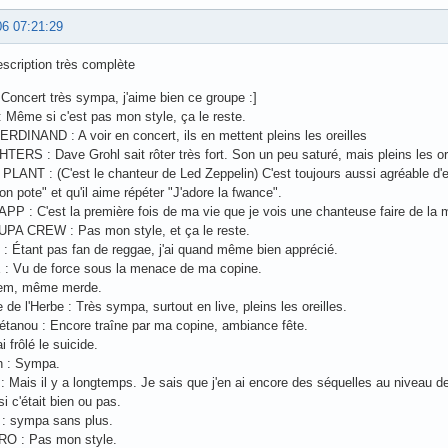
06 07:21:29
scription très complète
Concert très sympa, j'aime bien ce groupe :]
 Même si c'est pas mon style, ça le reste.
DINAND : A voir en concert, ils en mettent pleins les oreilles
ERS : Dave Grohl sait rôter très fort. Son un peu saturé, mais pleins les ore
ANT : (C'est le chanteur de Led Zeppelin) C'est toujours aussi agréable d'ent
on pote" et qu'il aime répéter "J'adore la fwance".
 : C'est la première fois de ma vie que je vois une chanteuse faire de la
PA CREW : Pas mon style, et ça le reste.
 Étant pas fan de reggae, j'ai quand même bien apprécié.
: Vu de force sous la menace de ma copine.
dem, même merde.
 de l'Herbe : Très sympa, surtout en live, pleins les oreilles.
tanou : Encore traîne par ma copine, ambiance fête.
i frôlé le suicide.
 : Sympa.
: Mais il y a longtemps. Je sais que j'en ai encore des séquelles au niveau des
i c'était bien ou pas.
 : sympa sans plus.
O : Pas mon style.