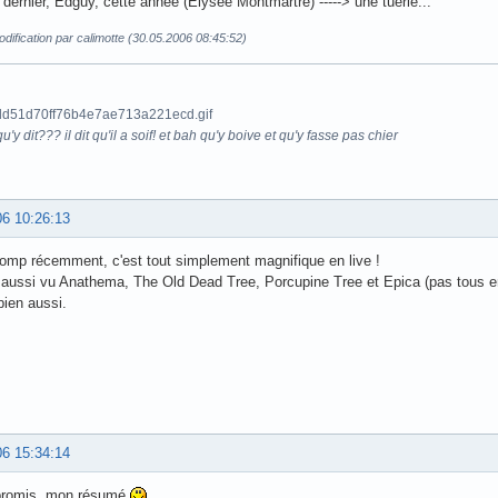
it dernier, Edguy, cette année (Elysée Montmartre) -----> une tuerie...
dification par calimotte (30.05.2006 08:45:52)
u'y dit??? il dit qu'il a soif! et bah qu'y boive et qu'y fasse pas chier
06 10:26:13
tomp récemment, c'est tout simplement magnifique en live !
i aussi vu Anathema, The Old Dead Tree, Porcupine Tree et Epica (pas tous 
bien aussi.
06 15:34:14
romis, mon résumé