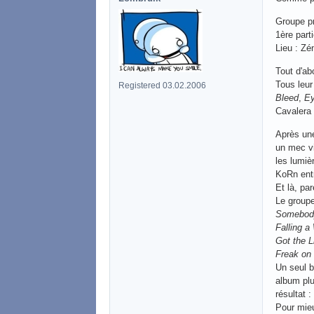
Groupe pr
1ère parti
Lieu : Zé
Tout d'ab
Tous leur
Registered 03.02.2006
Bleed
,
Ey
Cavalera 
Après une
un mec vi
les lumiè
KoRn ent
Et là, par
Le groupe
Somebod
Falling 
Got the L
Freak on
Un seul b
album plu
résultat 
Pour mieu