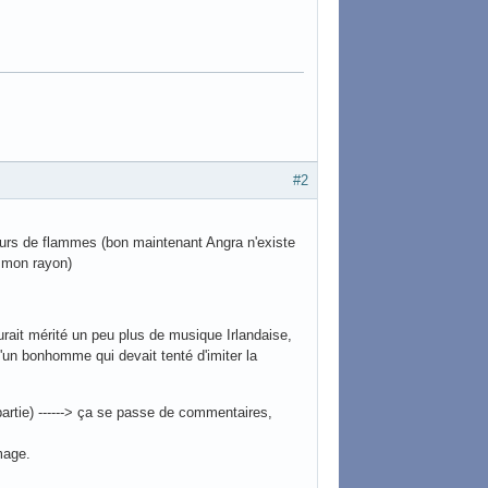
#2
eurs de flammes (bon maintenant Angra n'existe
s mon rayon)
urait mérité un peu plus de musique Irlandaise,
d'un bonhomme qui devait tenté d'imiter la
artie) ------> ça se passe de commentaires,
mage.