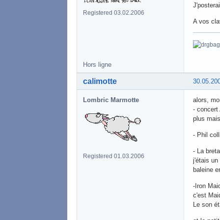
J'postera
Registered 03.02.2006
A vos cl
Hors ligne
calimotte
30.05.20
Lombric Marmotte
alors, moi 
- concert
plus mais
- Phil col
- La bret
Registered 01.03.2006
j'étais u
baleine e
-Iron Mai
c'est Mai
Le son ét