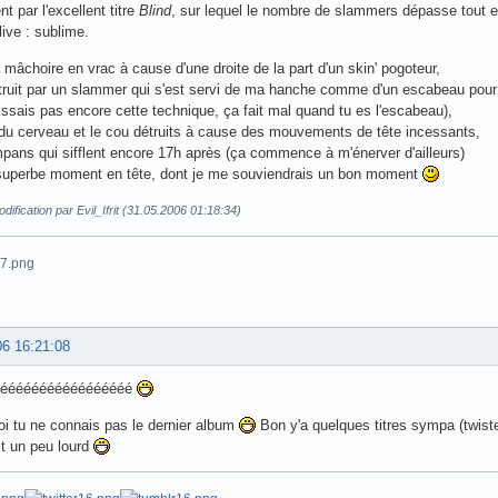
ent par l'excellent titre
Blind
, sur lequel le nombre de slammers dépasse tout
ive : sublime.
a mâchoire en vrac à cause d'une droite de la part d'un skin' pogoteur,
truit par un slammer qui s'est servi de ma hanche comme d'un escabeau pour 
issais pas encore cette technique, ça fait mal quand tu es l'escabeau),
 du cerveau et le cou détruits à cause des mouvements de tête incessants,
mpans qui sifflent encore 17h après (ça commence à m'énerver d'ailleurs)
superbe moment en tête, dont je me souviendrais un bon moment
dification par Evil_Ifrit (31.05.2006 01:18:34)
06 16:21:08
éééééééééééééééééé
oi tu ne connais pas le dernier album
Bon y'a quelques titres sympa (twisted
st un peu lourd