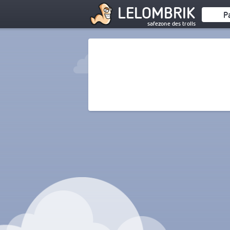
LELOMBRIK
P
safezone des trolls