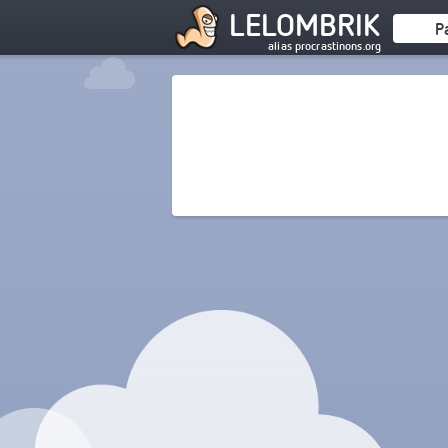
LELOMBRIK
P
alias procrastinons.org