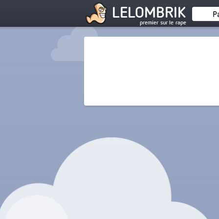
LELOMBRIK
P
premier sur le rape