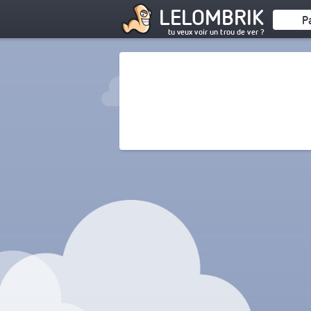
LELOMBRIK
P
tu veux voir un trou de ver ?