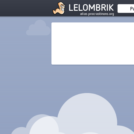
LELOMBRIK
P
alias procrastinons.org