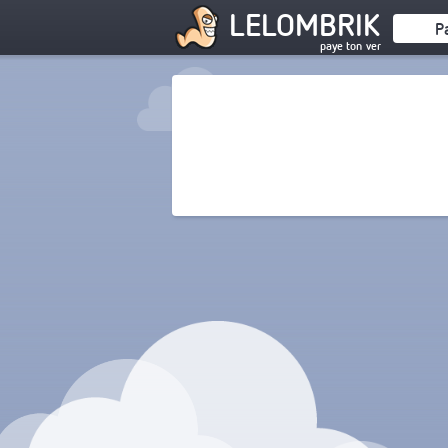
LELOMBRIK
P
paye ton ver