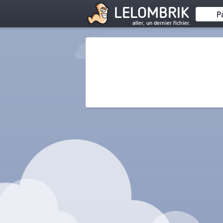
LELOMBRIK
P
aller, un dernier fichier.