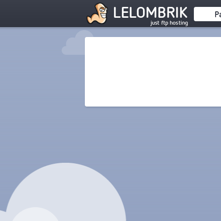
LELOMBRIK
P
just ftp hosting