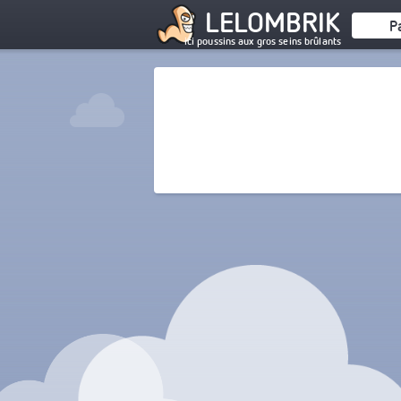
LELOMBRIK
P
ici poussins aux gros seins brûlants