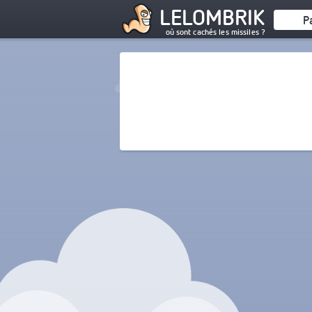
LELOMBRIK
P
où sont cachés les missiles ?