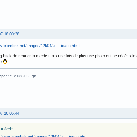
07 18:00:38
w.lelombrik.net/images/12504/u … icace.html
ng brick de remuer la merde mais une fois de plus une photo qui ne nécéssite
te
07 18:05:44
a écrit
://www.lelombrik.net/images/12504/u … icace.html