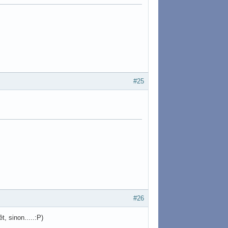
#25
#26
êt, sinon.....:P)