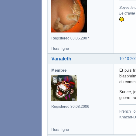
Soyez le 
Le drame d
Registered 03.06.2007
Hors ligne
Vanaleth
19.10.20
Membre
Et puis f
blasphéma
du commun
Sur ce, j
guerre fro
Registered 30.08.2006
French To
Khazad-Dû
Hors ligne