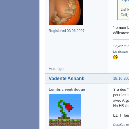
Dsl 
Dali,
"remuer l
Registered 03.06.2007
délicate
Soyez le 
Le drame d
Hors ligne
Vadente Ashanb
19.10.20
Lombric ventriloque
Y a des "
pour les i
avec Argo,
No HS (en
EDIT: fai
Dernière mo