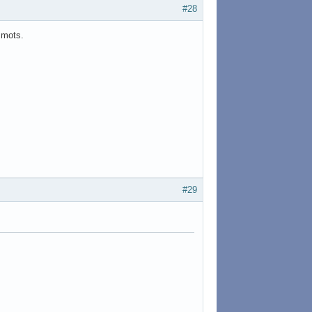
#28
e mots.
#29