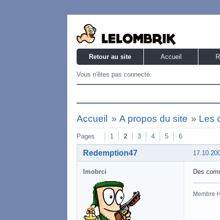
Retour au site
Accueil
R
Vous n'êtes pas connecté.
Accueil
»
A propos du site
»
Les 
Pages
1
2
3
4
5
6
Redemption47
17.10.20
lmobrci
Des comme
Membre 