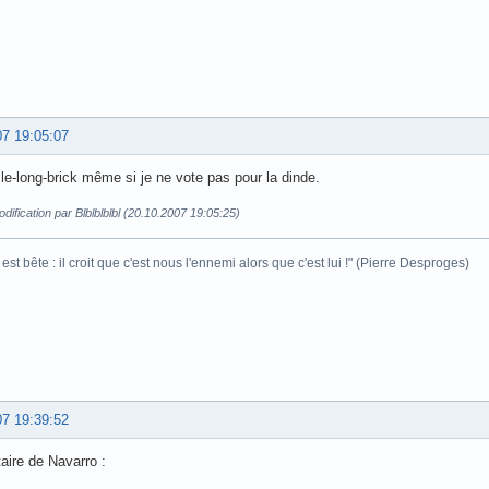
07 19:05:07
 le-long-brick même si je ne vote pas pour la dinde.
dification par Blblblblbl (20.10.2007 19:05:25)
est bête : il croit que c'est nous l'ennemi alors que c'est lui !" (Pierre Desproges)
07 19:39:52
ire de Navarro :