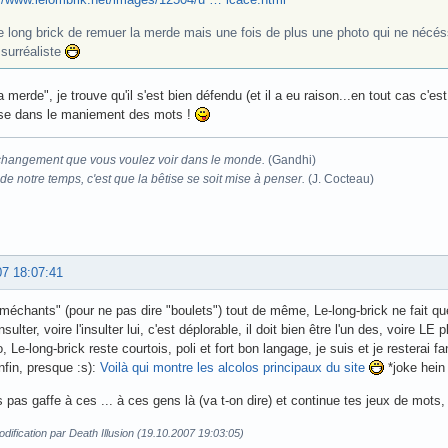
le long brick de remuer la merde mais une fois de plus une photo qui ne nécé
 surréaliste
a merde", je trouve qu'il s'est bien défendu (et il a eu raison...en tout cas c'e
sse dans le maniement des mots !
changement que vous voulez voir dans le monde.
(Gandhi)
e notre temps, c'est que la bêtise se soit mise à penser.
(J. Cocteau)
07 18:07:41
méchants" (pour ne pas dire "boulets") tout de même, Le-long-brick ne fait que
nsulter, voire l'insulter lui, c'est déplorable, il doit bien être l'un des, voire L
 Le-long-brick reste courtois, poli et fort bon langage, je suis et je resterai f
fin, presque :s):
Voilà qui montre les alcolos principaux du site
*joke hein
s pas gaffe à ces ... à ces gens là (va t-on dire) et continue tes jeux de mots
dification par Death Illusion (19.10.2007 19:03:05)