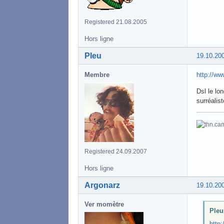
Registered 21.08.2005
Hors ligne
Pleu
19.10.20
Membre
http://ww
Dsl le lo
surréalis
Registered 24.09.2007
Hors ligne
Argonarz
19.10.20
Ver momètre
Pleu 
http