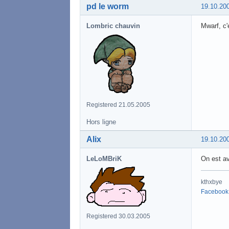
pd le worm
19.10.20
Lombric chauvin
Mwarf, c'
Registered 21.05.2005
Hors ligne
Alix
19.10.20
LeLoMBriK
On est av
kthxbye
Facebook
Registered 30.03.2005