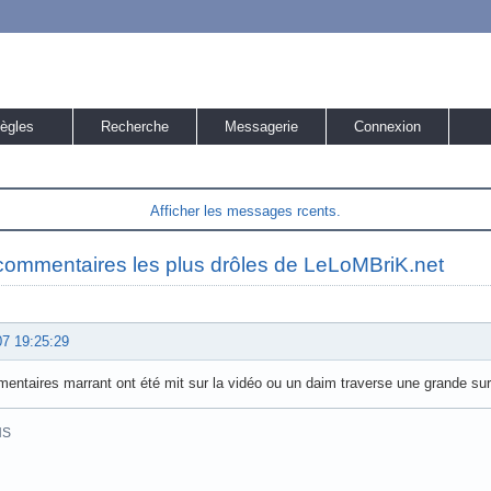
ègles
Recherche
Messagerie
Connexion
Afficher les messages rcents.
commentaires les plus drôles de LeLoMBriK.net
07 19:25:29
ntaires marrant ont été mit sur la vidéo ou un daim traverse une grande sur
HS