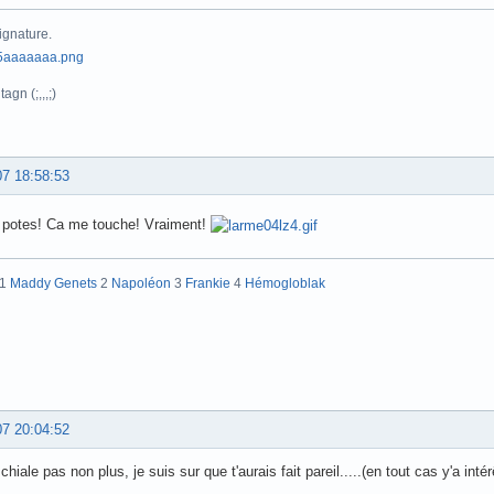
ignature.
agn (;,,,;)
07 18:58:53
s potes! Ca me touche! Vraiment!
:1
Maddy Genets
2
Napoléon
3
Frankie
4
Hémogloblak
07 20:04:52
chiale pas non plus, je suis sur que t'aurais fait pareil.....(en tout cas y'a intér