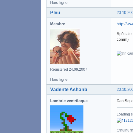
Hors ligne
Pleu
20.10.20
Membre
http://ww
Spéciale 
comm)
Registered 24.09.2007
Hors ligne
Vadente Ashanb
20.10.20
Lombric ventriloque
DarkSqual
Loading s
Cthulhu fht