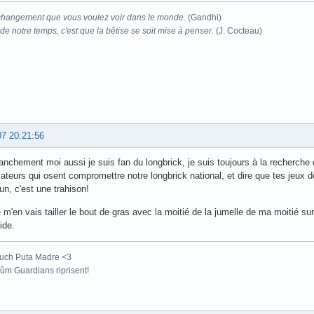
changement que vous voulez voir dans le monde.
(Gandhi)
e notre temps, c'est que la bêtise se soit mise à penser.
(J. Cocteau)
07 20:21:56
ranchement moi aussi je suis fan du longbrick, je suis toujours à la recherche
teurs qui osent compromettre notre longbrick national, et dire que tes jeux de
, c'est une trahison!
e m'en vais tailler le bout de gras avec la moitié de la jumelle de ma moitié su
ide.
uch Puta Madre <3
m Guardians riprisent!