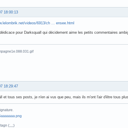
07 18:00:13
w.lelombrik.net/videos/6913/ch … ensee.html
dédicace pour Darksquall qui décidement aime les petits commentaires ambig
07 18:29:47
l et tous ses posts, je n'en ai vus que peu, mais ils m'ont l'air d'être tous p
ignature.
agn (;,,,;)