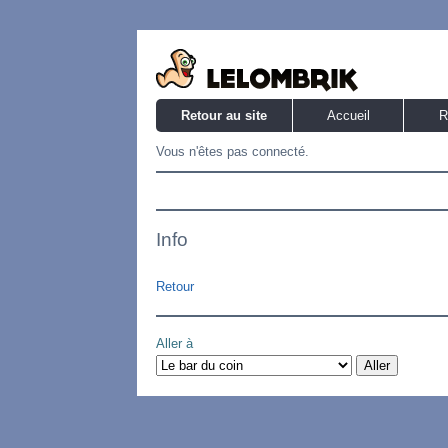
Retour au site
Accueil
R
Vous n'êtes pas connecté.
Info
Retour
Aller à