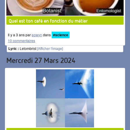
Quel est ton café en fonction du métier
Il y a 3 ans par
eowyn
dans
#science
10 commentaires
Lyric :
Lelombrist
[Afficher l'image]
Mercredi 27 Mars 2024