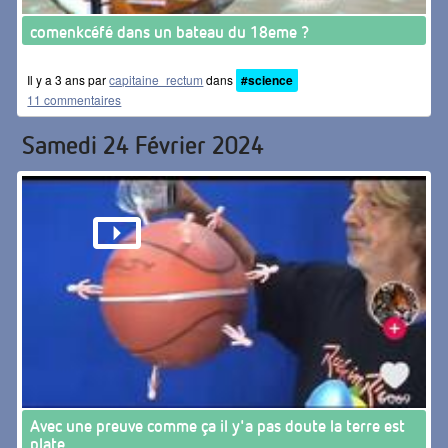
comenkcéfé dans un bateau du 18eme ?
Il y a 3 ans par
capitaine_rectum
dans
#science
11 commentaires
Samedi 24 Février 2024
Avec une preuve comme ça il y'a pas doute la terre est
plate...