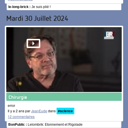
le-long-brick :
Je suis plié !
Mardi 30 Juillet 2024
Chirurgie
error
Il y a 2 ans par
JeanEude
dans
#science
12 commentaires
BonPublic :
Lelombrik: Etonnement et Rigolade