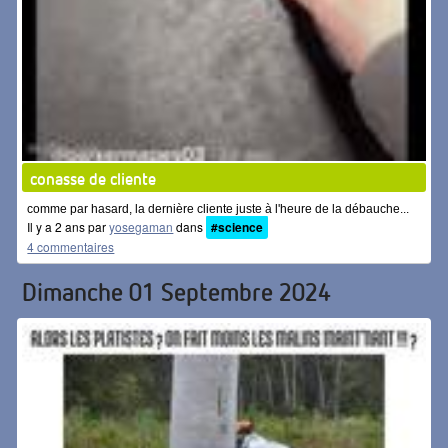
conasse de cliente
comme par hasard, la dernière cliente juste à l'heure de la débauche...
Il y a 2 ans par
yosegaman
dans
#science
4 commentaires
Dimanche 01 Septembre 2024