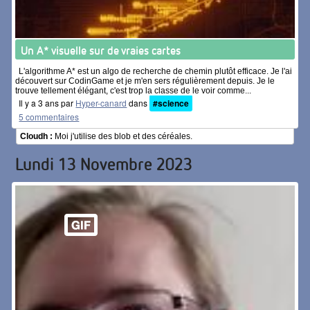
Un A* visuelle sur de vraies cartes
L'algorithme A* est un algo de recherche de chemin plutôt efficace. Je l'ai
découvert sur CodinGame et je m'en sers régulièrement depuis. Je le
trouve tellement élégant, c'est trop la classe de le voir comme...
Il y a 3 ans par
Hyper-canard
dans
#science
5 commentaires
Cloudh :
Moi j'utilise des blob et des céréales.
Lundi 13 Novembre 2023