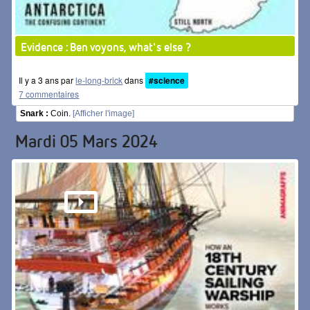
Evidence : Ben voyons, what's else ?
Il y a 3 ans par
le-long-brick
dans
#science
7 commentaires
Snark :
Coin.
[Afficher l'image]
Mardi 05 Mars 2024