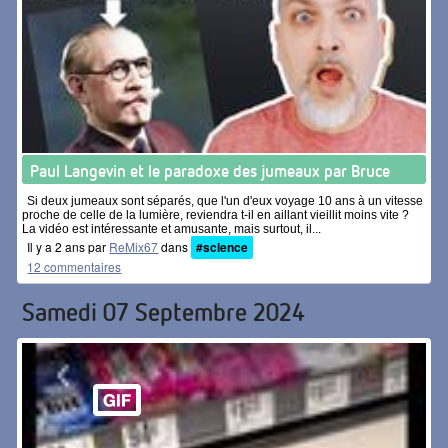
Paul Langevin et le paradoxe des jumeaux par Bruce
Si deux jumeaux sont séparés, que l'un d'eux voyage 10 ans à un vitesse
proche de celle de la lumière, reviendra t-il en aillant vieillit moins vite ?
La vidéo est intéressante et amusante, mais surtout, il...
Il y a 2 ans par
ReMix67
dans
#science
12 commentaires
Samedi 07 Septembre 2024