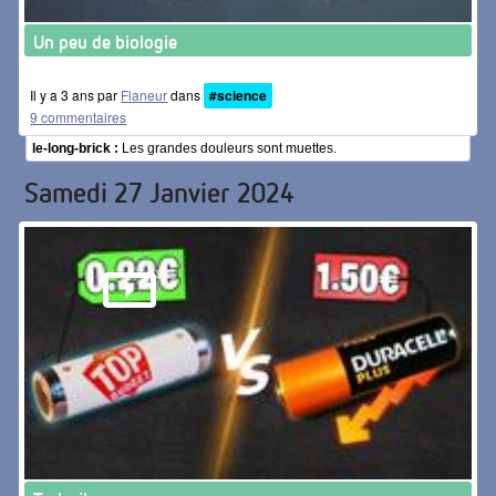
Un peu de biologie
Il y a 3 ans par
Flaneur
dans
#science
9 commentaires
le-long-brick :
Les grandes douleurs sont muettes.
Samedi 27 Janvier 2024