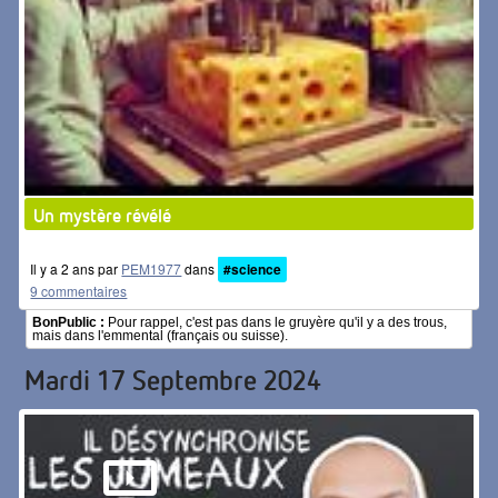
Un mystère révélé
Il y a 2 ans par
PEM1977
dans
#science
9 commentaires
BonPublic :
Pour rappel, c'est pas dans le gruyère qu'il y a des trous,
mais dans l'emmental (français ou suisse).
Mardi 17 Septembre 2024