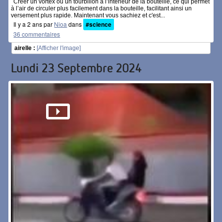
Créer un vortex ou un tourbillon à l’intérieur de la bouteille, ce qui permet
à l’air de circuler plus facilement dans la bouteille, facilitant ainsi un
versement plus rapide. Maintenant vous sachiez et c'est...
Il y a 2 ans par
Nioa
dans
#science
36 commentaires
airelle :
[Afficher l'image]
Lundi 23 Septembre 2024