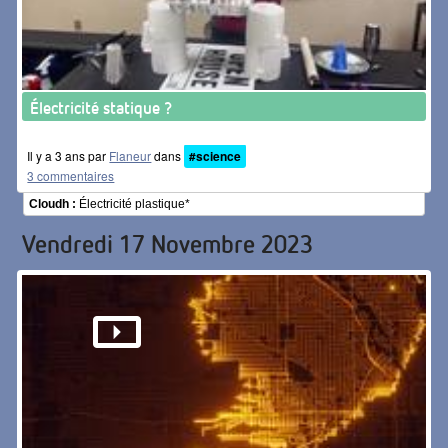
Électricité statique ?
Il y a 3 ans par
Flaneur
dans
#science
3 commentaires
Cloudh :
Électricité plastique*
Vendredi 17 Novembre 2023