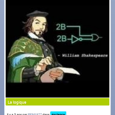
La logique
Il y a 2 ans par
PEM1977
dans
#science